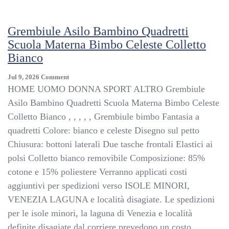
Baby
Embroidered
Collar
Grembiule Asilo Bambino Quadretti
White
Scuola Materna Bimbo Celeste Colletto
Bianco
On
Jul 9, 2026
Comment
Grembiule
HOME UOMO DONNA SPORT ALTRO Grembiule
Asilo
Asilo Bambino Quadretti Scuola Materna Bimbo Celeste
Bambino
Colletto Bianco , , , , , Grembiule bimbo Fantasia a
Quadretti
Scuola
quadretti Colore: bianco e celeste Disegno sul petto
Materna
Chiusura: bottoni laterali Due tasche frontali Elastici ai
Bimbo
polsi Colletto bianco removibile Composizione: 85%
Celeste
Colletto
cotone e 15% poliestere Verranno applicati costi
Bianco
aggiuntivi per spedizioni verso ISOLE MINORI,
VENEZIA LAGUNA e località disagiate. Le spedizioni
per le isole minori, la laguna di Venezia e località
definite disagiate dal corriere prevedono un costo