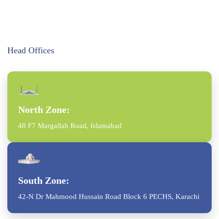
Head Offices
North Zone:
48 F7 Margallah Road, Islamabad
South Zone:
42-N Dr Mahmood Hussain Road Block 6 PECHS, Karachi