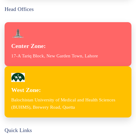
Head Offices
Center Zone:
17-A Tariq Block, New Garden Town, Lahore
West Zone:
Balochistan University of Medical and Health Sciences
(BUHMS), Brewery Road, Quetta
Quick Links