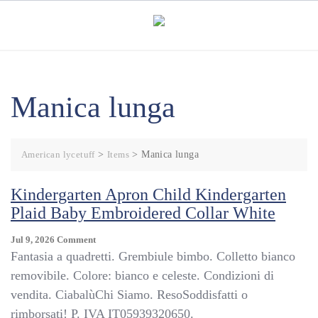
Skip
to
content
Manica lunga
American lycetuff
>
Items
>
Manica lunga
Kindergarten Apron Child Kindergarten
Plaid Baby Embroidered Collar White
On
Jul 9, 2026
Comment
Kindergarten
Fantasia a quadretti. Grembiule bimbo. Colletto bianco
Apron
removibile. Colore: bianco e celeste. Condizioni di
Child
vendita. CiabalùChi Siamo. ResoSoddisfatti o
Kindergarten
Plaid
rimborsati! P. IVA IT05939320650.