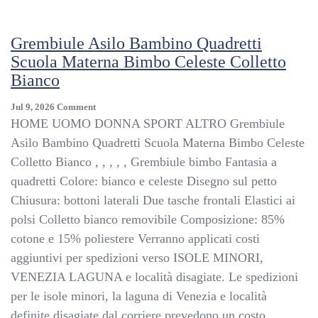
Baby
Embroidered
Collar
Grembiule Asilo Bambino Quadretti
White
Scuola Materna Bimbo Celeste Colletto
Bianco
On
Jul 9, 2026
Comment
Grembiule
HOME UOMO DONNA SPORT ALTRO Grembiule
Asilo
Asilo Bambino Quadretti Scuola Materna Bimbo Celeste
Bambino
Colletto Bianco , , , , , Grembiule bimbo Fantasia a
Quadretti
Scuola
quadretti Colore: bianco e celeste Disegno sul petto
Materna
Chiusura: bottoni laterali Due tasche frontali Elastici ai
Bimbo
polsi Colletto bianco removibile Composizione: 85%
Celeste
Colletto
cotone e 15% poliestere Verranno applicati costi
Bianco
aggiuntivi per spedizioni verso ISOLE MINORI,
VENEZIA LAGUNA e località disagiate. Le spedizioni
per le isole minori, la laguna di Venezia e località
definite disagiate dal corriere prevedono un costo