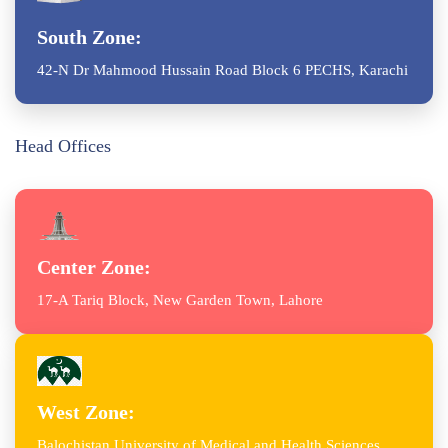
South Zone:
42-N Dr Mahmood Hussain Road Block 6 PECHS, Karachi
Head Offices
Center Zone:
17-A Tariq Block, New Garden Town, Lahore
West Zone:
Balochistan University of Medical and Health Sciences