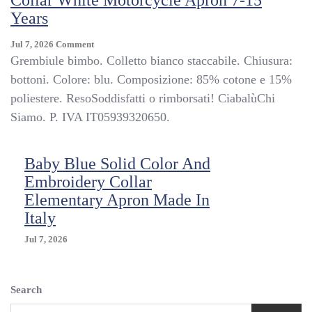
Collar White Motorcycle Apron 7-15
7-
Years
15
Years
On
Jul 7, 2026
Comment
Kids
Grembiule bimbo. Colletto bianco staccabile. Chiusura:
Blue
bottoni. Colore: blu. Composizione: 85% cotone e 15%
Elementary
poliestere. ResoSoddisfatti o rimborsati! CiabalùChi
School
Buttons
Siamo. P. IVA IT05939320650.
Collar
White
Motorcycle
Baby Blue Solid Color And
Apron
Embroidery Collar
7-
Elementary Apron Made In
15
Years
Italy
Jul 7, 2026
Search