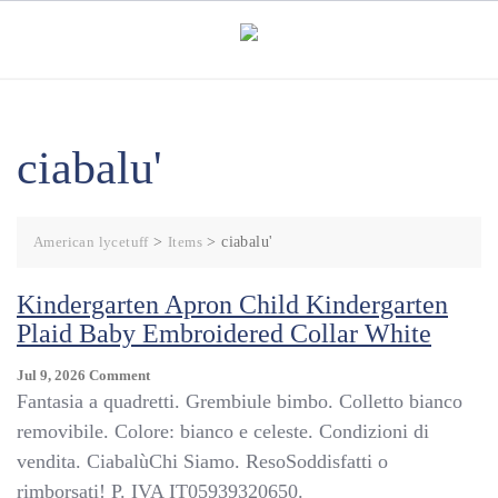
Skip
to
content
ciabalu'
American lycetuff
>
Items
>
ciabalu'
Kindergarten Apron Child Kindergarten
Plaid Baby Embroidered Collar White
On
Jul 9, 2026
Comment
Kindergarten
Fantasia a quadretti. Grembiule bimbo. Colletto bianco
Apron
removibile. Colore: bianco e celeste. Condizioni di
Child
vendita. CiabalùChi Siamo. ResoSoddisfatti o
Kindergarten
Plaid
rimborsati! P. IVA IT05939320650.