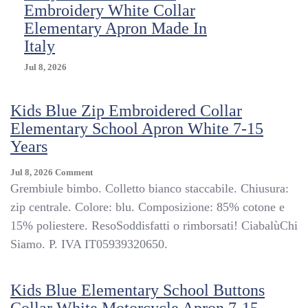
Embroidery White Collar
Elementary Apron Made In
Italy
Jul 8, 2026
Kids Blue Zip Embroidered Collar
Elementary School Apron White 7-15
Years
On
Jul 8, 2026
Comment
Kids
Grembiule bimbo. Colletto bianco staccabile. Chiusura:
Blue
zip centrale. Colore: blu. Composizione: 85% cotone e
Zip
15% poliestere. ResoSoddisfatti o rimborsati! CiabalùChi
Embroidered
Collar
Siamo. P. IVA IT05939320650.
Elementary
School
Apron
Kids Blue Elementary School Buttons
White