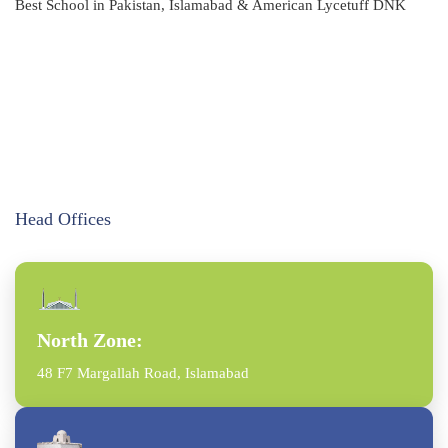
Best School in Pakistan, Islamabad & American Lycetuff DNK
Head Offices
North Zone:
48 F7 Margallah Road, Islamabad