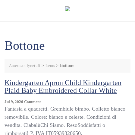
Skip
to
content
Bottone
American lycetuff
>
Items
>
Bottone
Kindergarten Apron Child Kindergarten
Plaid Baby Embroidered Collar White
On
Jul 9, 2026
Comment
Kindergarten
Fantasia a quadretti. Grembiule bimbo. Colletto bianco
Apron
removibile. Colore: bianco e celeste. Condizioni di
Child
vendita. CiabalùChi Siamo. ResoSoddisfatti o
Kindergarten
Plaid
rimborsati! P. IVA IT05939320650.