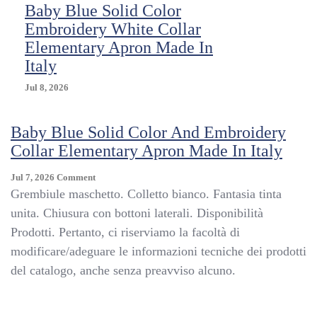
Baby Blue Solid Color
Embroidery White Collar
Elementary Apron Made In
Italy
Jul 8, 2026
Baby Blue Solid Color And Embroidery
Collar Elementary Apron Made In Italy
On
Jul 7, 2026
Comment
Baby
Grembiule maschetto. Colletto bianco. Fantasia tinta
Blue
unita. Chiusura con bottoni laterali. Disponibilità
Solid
Prodotti. Pertanto, ci riserviamo la facoltà di
Color
And
modificare/adeguare le informazioni tecniche dei prodotti
Embroidery
del catalogo, anche senza preavviso alcuno.
Collar
Elementary
Apron