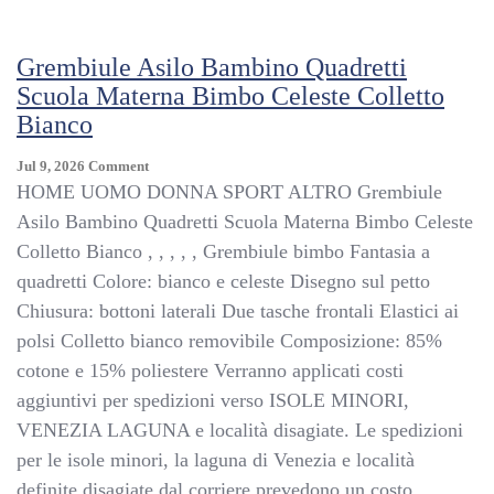
Baby
Embroidered
Collar
Grembiule Asilo Bambino Quadretti
White
Scuola Materna Bimbo Celeste Colletto
Bianco
On
Jul 9, 2026
Comment
Grembiule
HOME UOMO DONNA SPORT ALTRO Grembiule
Asilo
Asilo Bambino Quadretti Scuola Materna Bimbo Celeste
Bambino
Colletto Bianco , , , , , Grembiule bimbo Fantasia a
Quadretti
Scuola
quadretti Colore: bianco e celeste Disegno sul petto
Materna
Chiusura: bottoni laterali Due tasche frontali Elastici ai
Bimbo
polsi Colletto bianco removibile Composizione: 85%
Celeste
Colletto
cotone e 15% poliestere Verranno applicati costi
Bianco
aggiuntivi per spedizioni verso ISOLE MINORI,
VENEZIA LAGUNA e località disagiate. Le spedizioni
per le isole minori, la laguna di Venezia e località
definite disagiate dal corriere prevedono un costo