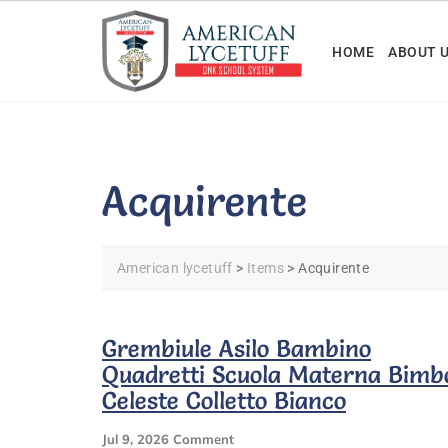
Skip
to
HOME
ABOUT 
content
Acquirente
American lycetuff
>
Items
>
Acquirente
Grembiule Asilo Bambino
Quadretti Scuola Materna Bimb
Celeste Colletto Bianco
On
Jul 9, 2026
Comment