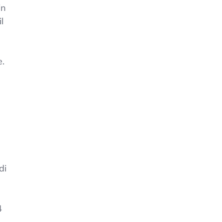
in
l
e.
di
4