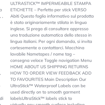
ULTRASTICK™
ULTRASTICK™ IMPERMEABILE STAMPA
IMPERMEABILE
a
ETICHETTE – Perfetto per stick VERSO
STAMPA
 ,
Abiti Questo foglio informativo sul prodotto
ETICHETTE
–
è stato originariamente stilato in lingua
Perfetto
inglese. Si prega di consultare appresso
Per
una traduzione automatica dello stesso in
Stick
VERSO
lingua italiani. Per ogni domanda, si invita
Abiti
cortesemente a contattarci. Macchina
lavabile Nametapes / nome tag –
consegna veloce Toggle navigation Menu
HOME ABOUT US SHIPPING RETURNS
,
HOW TO ORDER VIEW FEEDBACK ADD
TO FAVOURITES Main Description Our
o
UltraStick™ Waterproof Labels can be
used directly on to smooth garment
di
labelsUltraStick™ labels stick to
o
virtually any smooth surface including