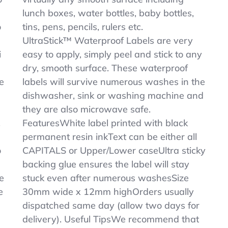
lunch boxes, water bottles, baby bottles,
o
tins, pens, pencils, rulers etc.
UltraStick™ Waterproof Labels are very
i
easy to apply, simply peel and stick to any
dry, smooth surface. These waterproof
e
labels will survive numerous washes in the
dishwasher, sink or washing machine and
they are also microwave safe.
.
FeaturesWhite label printed with black
permanent resin inkText can be either all
o
CAPITALS or Upper/Lower caseUltra sticky
backing glue ensures the label will stay
e
stuck even after numerous washesSize
e
30mm wide x 12mm highOrders usually
dispatched same day (allow two days for
delivery). Useful TipsWe recommend that