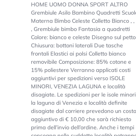
Grembiule
HOME UOMO DONNA SPORT ALTRO
Asilo
Grembiule Asilo Bambino Quadretti Scuol
Bambino
Materna Bimbo Celeste Colletto Bianco , , ,
Quadretti
Scuola
, Grembiule bimbo Fantasia a quadretti
Materna
Colore: bianco e celeste Disegno sul petto
Bimbo
Chiusura: bottoni laterali Due tasche
Celeste
Colletto
frontali Elastici ai polsi Colletto bianco
Bianco
removibile Composizione: 85% cotone e
15% poliestere Verranno applicati costi
aggiuntivi per spedizioni verso ISOLE
MINORI, VENEZIA LAGUNA e località
disagiate. Le spedizioni per le isole minori
la laguna di Venezia e località definite
disagiate dal corriere prevedono un cost
aggiuntivo di € 10,00 che sarà richiesto
prima dell’invio dell’ordine. Anche i tempi 
consegna nelle suddette località potrann